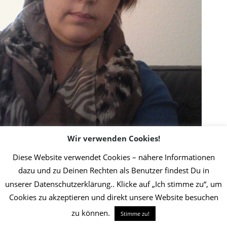
Wir verwenden Cookies!
Diese Website verwendet Cookies – nähere Informationen
dazu und zu Deinen Rechten als Benutzer findest Du in
2019 Initiative Thrombose-Geschädigter | Umsetzung Christin Jost
Info
unserer Datenschutzerklärung.. Klicke auf „Ich stimme zu“, um
Cookies zu akzeptieren und direkt unsere Website besuchen
zu können.
Stimme zu!