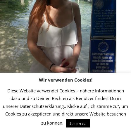
Wir verwenden Cookies!
Diese Website verwendet Cookies – nähere Informationen
dazu und zu Deinen Rechten als Benutzer findest Du in
2019 Initiative Thrombose-Geschädigter | Umsetzung Christin Jost
Info
unserer Datenschutzerklärung.. Klicke auf „Ich stimme zu“, um
Cookies zu akzeptieren und direkt unsere Website besuchen
zu können.
Stimme zu!