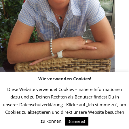
Wir verwenden Cookies!
Diese Website verwendet Cookies – nähere Informationen
dazu und zu Deinen Rechten als Benutzer findest Du in
2019 Initiative Thrombose-Geschädigter | Umsetzung Christin Jost
Info
unserer Datenschutzerklärung.. Klicke auf „Ich stimme zu“, um
Cookies zu akzeptieren und direkt unsere Website besuchen
zu können.
Stimme zu!