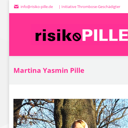
info@risiko-pille.de
| Initiative Thrombose-Geschädigter
H
Martina Yasmin Pille