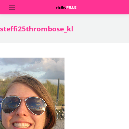
steffi25thrombose_kl