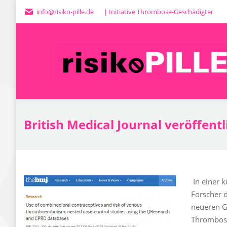
info@risiko-pille.de
| Initiative Thrombose-Geschädigter
H
British Medical Journal veröffentl
In einer k
Forscher 
neueren G
Thrombose