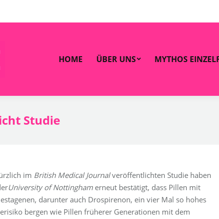
OME
ÜBER UNS
MYTHOS EINZELFALL
ZAHLEN 
HOME
ÜBER UNS
MYTHOS EINZEL
icht Studie
ürzlich im
British Medical Journal
veröffentlichten Studie haben
der
University of Nottingham
erneut bestätigt, dass Pillen mit
estagenen, darunter auch Drospirenon, ein vier Mal so hohes
risiko bergen wie Pillen früherer Generationen mit dem