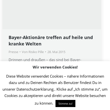
Bayer-Aktionäre treffen auf heile und
kranke Welten
Presse
Von
Risiko Pille
28. Mai 2015
Drinnen und draußen – das sind bei Bayer-
Hauptversammlungen zwei völlig unterschiedliche
Wir verwenden Cookies!
Welten. Auch gestern wieder…
Diese Website verwendet Cookies – nähere Informationen
dazu und zu Deinen Rechten als Benutzer findest Du in
unserer Datenschutzerklärung.. Klicke auf „Ich stimme zu“, um
2019 Initiative Thrombose-Geschädigter | Umsetzung Christin Jost
Cookies zu akzeptieren und direkt unsere Website besuchen
Info
zu können.
Stimme zu!