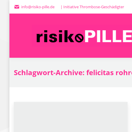
info@risiko-pille.de
| Initiative Thrombose-Geschädigter
Schlagwort-Archive:
felicitas roh