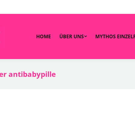
HOME
ÜBER UNS
MYTHOS EINZELF
HOME
ÜBER UNS
MYTHOS EINZEL
rer antibabypille