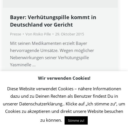
Bayer: Verhütungspille kommt in
Deutschland vor Gericht
Presse
Von
Risiko Pille
29. Oktober 2015
Mit seinen Medikamenten erzielt Bayer
hervorragende Umsätze. Wegen möglicher
Nebenwirkungen seiner Verhütungspille
Yasminelle …
Wir verwenden Cookies!
Diese Website verwendet Cookies – nähere Informationen
2019 Initiative Thrombose-Geschädigter | Umsetzung Christin Jost
dazu und zu Deinen Rechten als Benutzer findest Du in
Info
unserer Datenschutzerklärung.. Klicke auf „Ich stimme zu“, um
Cookies zu akzeptieren und direkt unsere Website besuchen
zu können.
Stimme zu!