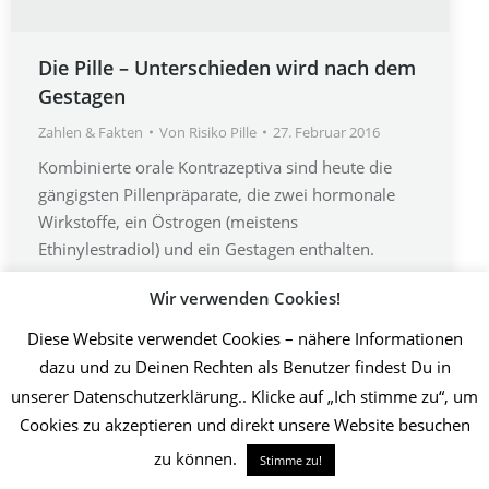
Die Pille – Unterschieden wird nach dem
Gestagen
Zahlen & Fakten
Von
Risiko Pille
27. Februar 2016
Kombinierte orale Kontrazeptiva sind heute die
gängigsten Pillenpräparate, die zwei hormonale
Wirkstoffe, ein Östrogen (meistens
Ethinylestradiol) und ein Gestagen enthalten.
Wir verwenden Cookies!
Diese Website verwendet Cookies – nähere Informationen
2019 Initiative Thrombose-Geschädigter | Umsetzung Christin Jost
dazu und zu Deinen Rechten als Benutzer findest Du in
Info
unserer Datenschutzerklärung.. Klicke auf „Ich stimme zu“, um
Cookies zu akzeptieren und direkt unsere Website besuchen
zu können.
Stimme zu!