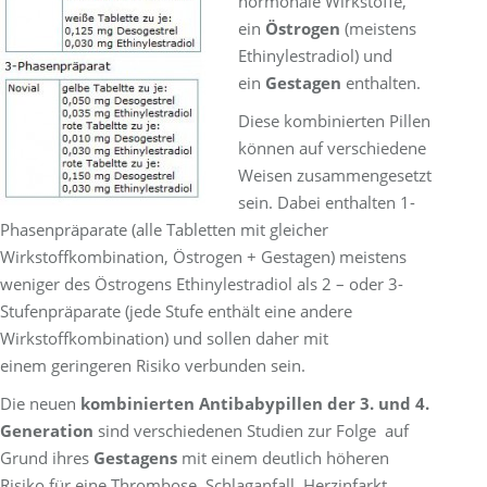
hormonale Wirkstoffe,
ein
Östrogen
(meistens
Ethinylestradiol) und
ein
Gestagen
enthalten.
Diese kombinierten Pillen
können auf verschiedene
Weisen zusammengesetzt
sein. Dabei enthalten 1-
Phasenpräparate (alle Tabletten mit gleicher
Wirkstoffkombination, Östrogen + Gestagen) meistens
weniger des Östrogens Ethinylestradiol als 2 – oder 3-
Stufenpräparate (jede Stufe enthält eine andere
Wirkstoffkombination) und sollen daher mit
einem geringeren Risiko verbunden sein.
Die neuen
kombinierten Antibabypillen der 3. und 4.
Generation
sind verschiedenen Studien zur Folge auf
Grund ihres
Gestagens
mit einem deutlich höheren
Risiko für eine Thrombose, Schlaganfall, Herzinfarkt,