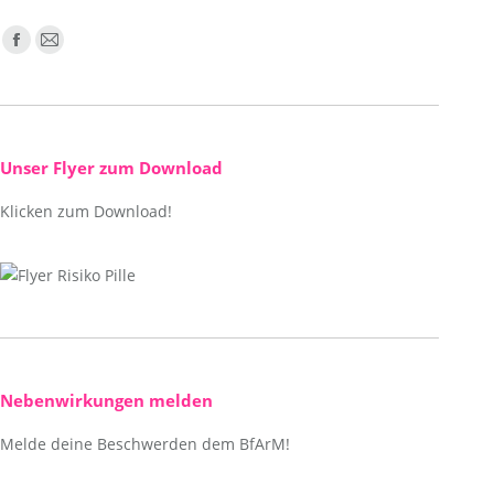
Finden Sie uns auf:
Facebook
E-
page
Mail
opens
page
in
opens
new
in
Unser Flyer zum Download
window
new
Klicken zum Download!
window
Nebenwirkungen melden
Melde deine Beschwerden dem BfArM!