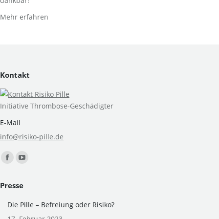
dankbar!
Mehr erfahren
Kontakt
Initiative Thrombose-Geschädigter
E-Mail
info@risiko-pille.de
Finden Sie uns auf:
Facebook
YouTube
page
page
Presse
opens
opens
in
in
Die Pille – Befreiung oder Risiko?
new
new
17. Februar 2023