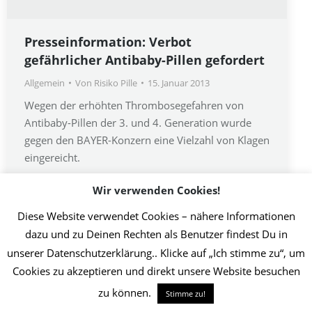
Presseinformation: Verbot
gefährlicher Antibaby-Pillen gefordert
Allgemein
Von
Risiko Pille
15. Januar 2013
Wegen der erhöhten Thrombosegefahren von
Antibaby-Pillen der 3. und 4. Generation wurde
gegen den BAYER-Konzern eine Vielzahl von Klagen
eingereicht.
Wir verwenden Cookies!
Diese Website verwendet Cookies – nähere Informationen
2019 Initiative Thrombose-Geschädigter | Umsetzung Christin Jost
dazu und zu Deinen Rechten als Benutzer findest Du in
Info
unserer Datenschutzerklärung.. Klicke auf „Ich stimme zu“, um
Cookies zu akzeptieren und direkt unsere Website besuchen
zu können.
Stimme zu!