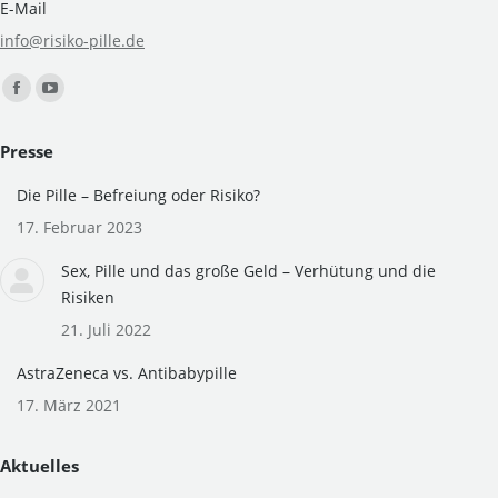
E-Mail
info@risiko-pille.de
Finden Sie uns auf:
Facebook
YouTube
page
page
Presse
opens
opens
in
in
Die Pille – Befreiung oder Risiko?
new
new
17. Februar 2023
window
window
Sex, Pille und das große Geld – Verhütung und die
Risiken
21. Juli 2022
AstraZeneca vs. Antibabypille
17. März 2021
Aktuelles