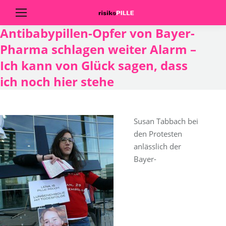
Antibabypillen-Opfer von Bayer-
Pharma schlagen weiter Alarm –
Ich kann von Glück sagen, dass
ich noch hier stehe
Susan Tabbach bei
den Protesten
anlässlich der
Bayer-