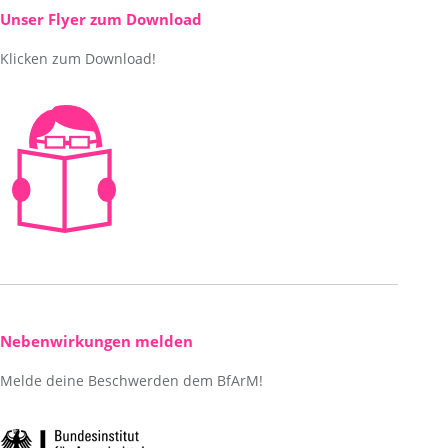
new
in
Unser Flyer zum Download
window
new
Klicken zum Download!
window
Nebenwirkungen melden
Melde deine Beschwerden dem BfArM!