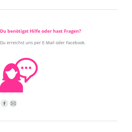
Du benötigst Hilfe oder hast Fragen?
Du erreichst uns per E-Mail oder Facebook.
Finden Sie uns auf:
Facebook
E-
page
Mail
opens
page
in
opens