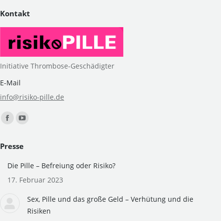
Kontakt
Initiative Thrombose-Geschädigter
E-Mail
info@risiko-pille.de
Finden Sie uns auf:
Facebook
YouTube
page
page
Presse
opens
opens
in
in
Die Pille – Befreiung oder Risiko?
new
new
17. Februar 2023
window
window
Sex, Pille und das große Geld – Verhütung und die
Risiken