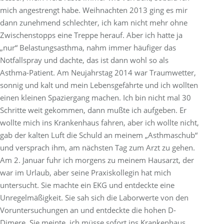
mich angestrengt habe. Weihnachten 2013 ging es mir
dann zunehmend schlechter, ich kam nicht mehr ohne
Zwischenstopps eine Treppe herauf. Aber ich hatte ja
„nur“ Belastungsasthma, nahm immer häufiger das
Notfallspray und dachte, das ist dann wohl so als
Asthma-Patient. Am Neujahrstag 2014 war Traumwetter,
sonnig und kalt und mein Lebensgefährte und ich wollten
einen kleinen Spaziergang machen. Ich bin nicht mal 30
Schritte weit gekommen, dann mußte ich aufgeben. Er
wollte mich ins Krankenhaus fahren, aber ich wollte nicht,
gab der kalten Luft die Schuld an meinem „Asthmaschub“
und versprach ihm, am nächsten Tag zum Arzt zu gehen.
Am 2. Januar fuhr ich morgens zu meinem Hausarzt, der
war im Urlaub, aber seine Praxiskollegin hat mich
untersucht. Sie machte ein EKG und entdeckte eine
Unregelmäßigkeit. Sie sah sich die Laborwerte von den
Voruntersuchungen an und entdeckte die hohen D-
Dimere. Sie meinte, ich müsse sofort ins Krankenhaus.