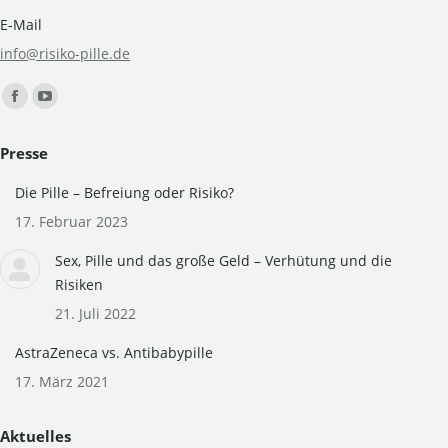
E-Mail
info@risiko-pille.de
Finden Sie uns auf:
Facebook
YouTube
page
page
Presse
opens
opens
in
in
Die Pille – Befreiung oder Risiko?
new
new
17. Februar 2023
window
window
Sex, Pille und das große Geld – Verhütung und die
Risiken
21. Juli 2022
AstraZeneca vs. Antibabypille
17. März 2021
Aktuelles