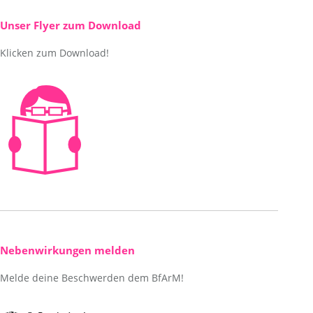
in
opens
new
in
Unser Flyer zum Download
window
new
Klicken zum Download!
window
Nebenwirkungen melden
Melde deine Beschwerden dem BfArM!