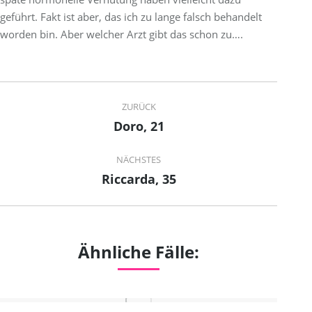
geführt. Fakt ist aber, das ich zu lange falsch behandelt
worden bin. Aber welcher Arzt gibt das schon zu….
Project
ZURÜCK
navigation
Doro, 21
Previous
project:
NÄCHSTES
Riccarda, 35
Next
project:
Ähnliche Fälle: