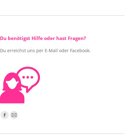
Du benötigst Hilfe oder hast Fragen?
Du erreichst uns per E-Mail oder Facebook.
Finden Sie uns auf:
Facebook
E-
page
Mail
opens
page