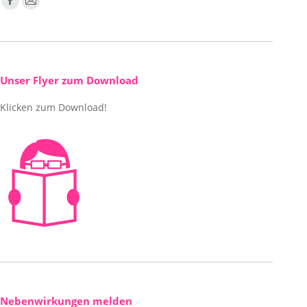
Facebook
E-
page
Mail
opens
page
in
opens
new
in
Unser Flyer zum Download
window
new
Klicken zum Download!
window
Nebenwirkungen melden