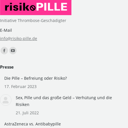
Initiative Thrombose-Geschädigter
E-Mail
info@risiko-pille.de
Finden Sie uns auf:
Facebook
YouTube
page
page
Presse
opens
opens
in
in
Die Pille – Befreiung oder Risiko?
new
new
17. Februar 2023
window
window
Sex, Pille und das große Geld – Verhütung und die
Risiken
21. Juli 2022
AstraZeneca vs. Antibabypille