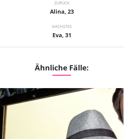
ZURÜCK
navigation
Alina, 23
Previous
project:
NÄCHSTES
Eva, 31
Next
project:
Ähnliche Fälle: