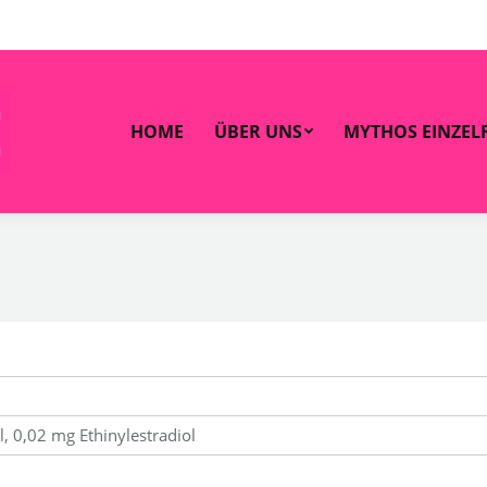
OME
ÜBER UNS
MYTHOS EINZELFALL
ZAHLEN 
HOME
ÜBER UNS
MYTHOS EINZEL
, 0,02 mg Ethinylestradiol