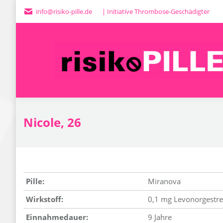
info@risiko-pille.de
| Initiative Thrombose-Geschädigter
H
Nicole, 26
Pille:
Miranova
Wirkstoff:
0,1 mg Levonorgestrel
Einnahmedauer:
9 Jahre