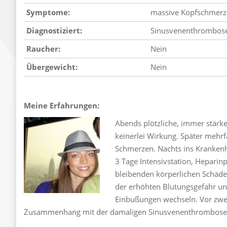
Symptome:
massive Kopfschmerz
Diagnostiziert:
Sinusvenenthrombos
Raucher:
Nein
Übergewicht:
Nein
Meine Erfahrungen:
Abends plötzliche, immer stärke
keinerlei Wirkung. Später mehr
Schmerzen. Nachts ins Kranken
3 Tage Intensivstation, Heparin
bleibenden körperlichen Schäd
der erhöhten Blutungsgefahr un
Einbußungen wechseln. Vor zwei 
Zusammenhang mit der damaligen Sinusvenenthrombose n