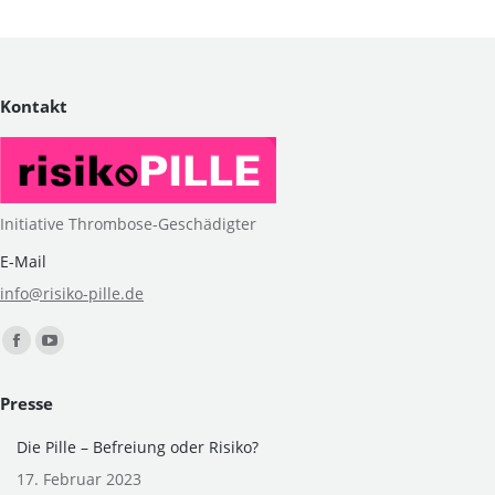
Kontakt
Initiative Thrombose-Geschädigter
E-Mail
info@risiko-pille.de
Finden Sie uns auf:
Facebook
YouTube
page
page
Presse
opens
opens
in
in
Die Pille – Befreiung oder Risiko?
new
new
17. Februar 2023