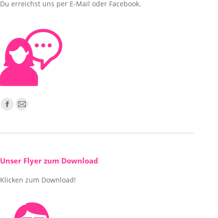
Du erreichst uns per E-Mail oder Facebook.
Finden Sie uns auf:
Facebook
E-
page
Mail
opens
page
in
opens
new
in
Unser Flyer zum Download
window
new
Klicken zum Download!
window