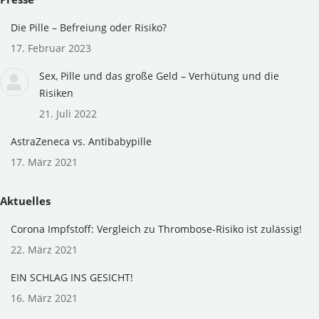
opens
opens
in
in
Die Pille – Befreiung oder Risiko?
new
new
17. Februar 2023
window
window
Sex, Pille und das große Geld – Verhütung und die
Risiken
21. Juli 2022
AstraZeneca vs. Antibabypille
17. März 2021
Aktuelles
Corona Impfstoff: Vergleich zu Thrombose-Risiko ist zulässig!
22. März 2021
EIN SCHLAG INS GESICHT!
16. März 2021