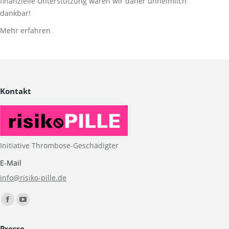
finanzielle Unterstützung wären wir daher unheimlich
dankbar!
Mehr erfahren
Kontakt
Initiative Thrombose-Geschädigter
E-Mail
info@risiko-pille.de
Finden Sie uns auf:
Facebook
YouTube
page
page
Presse