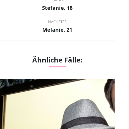
navigation
Stefanie, 18
Previous
project:
NÄCHSTES
Melanie, 21
Next
project:
Ähnliche Fälle: