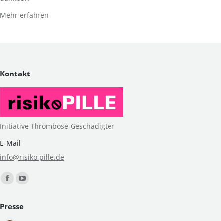
Mehr erfahren
Kontakt
Initiative Thrombose-Geschädigter
E-Mail
info@risiko-pille.de
Finden Sie uns auf:
Facebook
YouTube
page
page
Presse
opens
opens