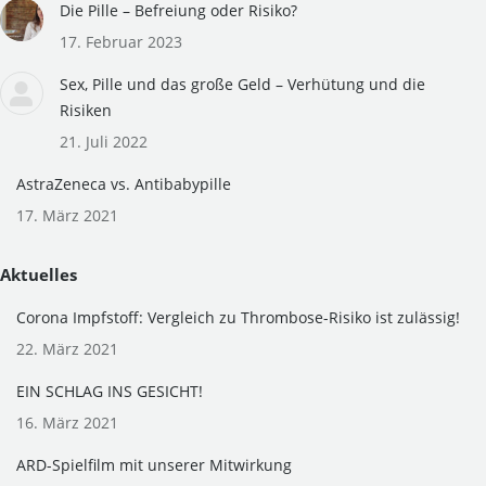
in
in
Die Pille – Befreiung oder Risiko?
new
new
17. Februar 2023
window
window
Sex, Pille und das große Geld – Verhütung und die
Risiken
21. Juli 2022
AstraZeneca vs. Antibabypille
17. März 2021
Aktuelles
Corona Impfstoff: Vergleich zu Thrombose-Risiko ist zulässig!
22. März 2021
EIN SCHLAG INS GESICHT!
16. März 2021
ARD-Spielfilm mit unserer Mitwirkung