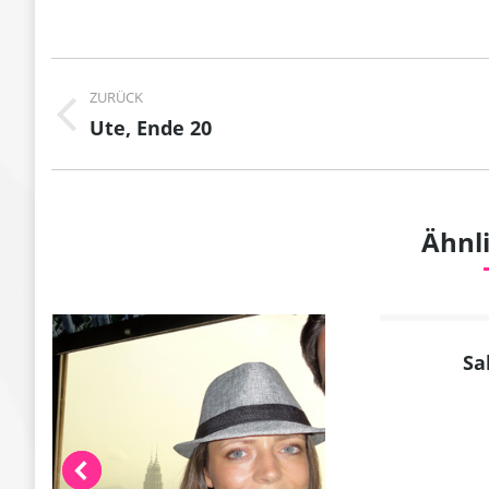
Project
ZURÜCK
navigation
Previous
Ute, Ende 20
project:
Ähnli
Sa