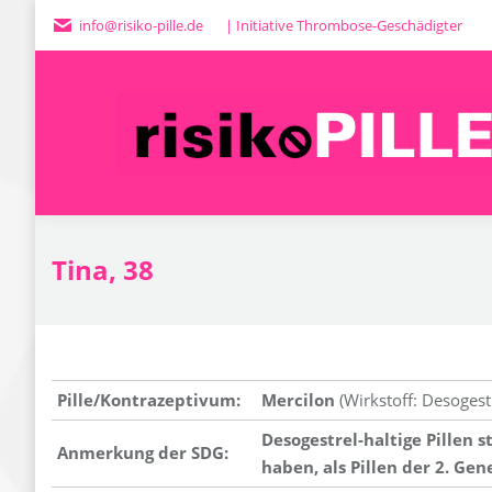
info@risiko-pille.de
| Initiative Thrombose-Geschädigter
H
Tina, 38
Pille/Kontrazeptivum:
Mercilon
(Wirkstoff: Desogest
Desogestrel-haltige Pillen 
Anmerkung der SDG:
haben, als Pillen der
2. Gene