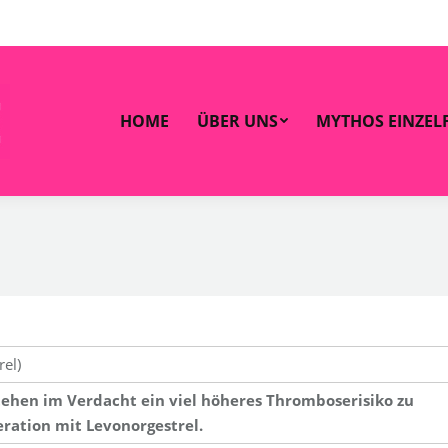
OME
ÜBER UNS
MYTHOS EINZELFALL
ZAHLEN 
HOME
ÜBER UNS
MYTHOS EINZEL
rel)
stehen im Verdacht ein viel höheres Thromboserisiko zu
ration mit Levonorgestrel.