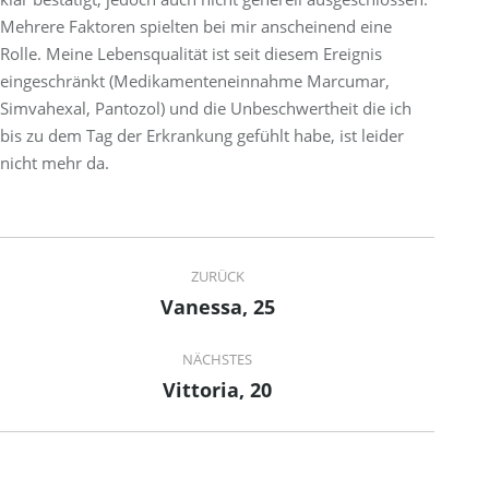
Mehrere Faktoren spielten bei mir anscheinend eine
Rolle. Meine Lebensqualität ist seit diesem Ereignis
eingeschränkt (Medikamenteneinnahme Marcumar,
Simvahexal, Pantozol) und die Unbeschwertheit die ich
bis zu dem Tag der Erkrankung gefühlt habe, ist leider
nicht mehr da.
Project
ZURÜCK
navigation
Vanessa, 25
Previous
project:
NÄCHSTES
Vittoria, 20
Next
project: