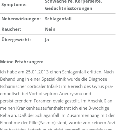
Schwäche re. Körperseite,
Symptome:
Gedächtnisstörungen
Nebenwirkungen:
Schlaganfall
Raucher:
Nein
Übergewicht:
Ja
Meine Erfahrungen:
Ich habe am 25.01.2013 einen Schlaganfall erlitten. Nach
Behandlung in einer Spezialklinik wurde die Diagnose
Ischämischer corticaler Infarkt im Bereich des Gyrus prä-
embolisch bei Vorhofseptum-Aneurysma und
persistierendem Foramen ovale gestellt. Im Anschluß an
meinen Krankenhausaufenthalt trat ich eine 3-wöchige
Reha an. Daß der Schlaganfall im Zusammenhang mit der
Einnahme der Pille (Yasmin) steht, wurde von keinem Arzt
klar bestätigt, jedoch auch nicht generell ausgeschlossen.