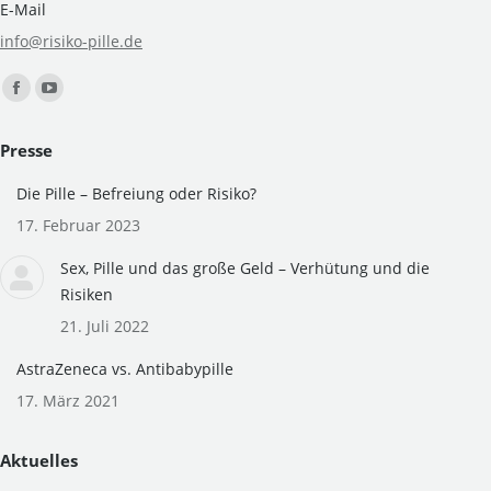
E-Mail
info@risiko-pille.de
Finden Sie uns auf:
Facebook
YouTube
page
page
Presse
opens
opens
in
in
Die Pille – Befreiung oder Risiko?
new
new
17. Februar 2023
window
window
Sex, Pille und das große Geld – Verhütung und die
Risiken
21. Juli 2022
AstraZeneca vs. Antibabypille
17. März 2021
Aktuelles