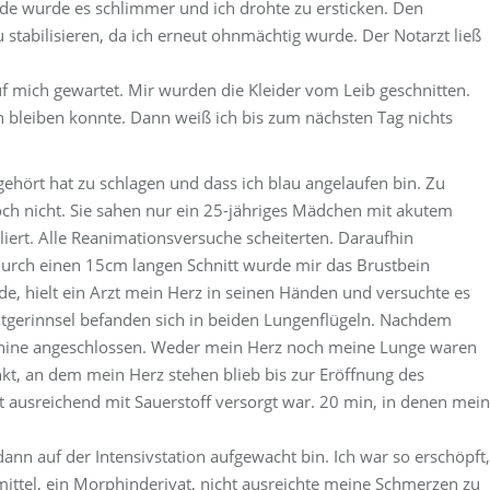
e wurde es schlimmer und ich drohte zu ersticken. Den
 stabilisieren, da ich erneut ohnmächtig wurde. Der Notarzt ließ
f mich gewartet. Mir wurden die Kleider vom Leib geschnitten.
n bleiben konnte. Dann weiß ich bis zum nächsten Tag nichts
ehört hat zu schlagen und dass ich blau angelaufen bin. Zu
och nicht. Sie sahen nur ein 25-jähriges Mädchen mit akutem
lliert. Alle Reanimationsversuche scheiterten. Daraufhin
Durch einen 15cm langen Schnitt wurde mir das Brustbein
de, hielt ein Arzt mein Herz in seinen Händen und versuchte es
utgerinnsel befanden sich in beiden Lungenflügeln. Nachdem
chine angeschlossen. Weder mein Herz noch meine Lunge waren
nkt, an dem mein Herz stehen blieb bis zur Eröffnung des
 ausreichend mit Sauerstoff versorgt war. 20 min, in denen mein
ann auf der Intensivstation aufgewacht bin. Ich war so erschöpft,
mittel, ein Morphinderivat, nicht ausreichte meine Schmerzen zu