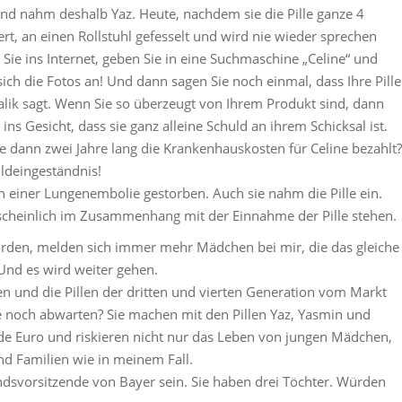
 und nahm deshalb Yaz. Heute, nachdem sie die Pille ganze 4
t, an einen Rollstuhl gefesselt und wird nie wieder sprechen
ie ins Internet, geben Sie in eine Suchmaschine „Celine“ und
 sich die Fotos an! Und dann sagen Sie noch einmal, dass Ihre Pille
Malik sagt. Wenn Sie so überzeugt von Ihrem Produkt sind, dann
ins Gesicht, dass sie ganz alleine Schuld an ihrem Schicksal ist.
e dann zwei Jahre lang die Krankenhauskosten für Celine bezahlt?
uldeingeständnis!
n einer Lungenembolie gestorben. Auch sie nahm die Pille ein.
rscheinlich im Zusammenhang mit der Einnahme der Pille stehen.
den, melden sich immer mehr Mädchen bei mir, die das gleiche
 Und es wird weiter gehen.
n und die Pillen der dritten und vierten Generation vom Markt
e noch abwarten? Sie machen mit den Pillen Yaz, Yasmin und
rde Euro und riskieren nicht nur das Leben von jungen Mädchen,
und Familien wie in meinem Fall.
ndsvorsitzende von Bayer sein. Sie haben drei Töchter. Würden