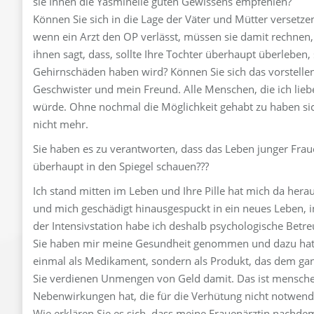
sie Ihnen die Yasminelle guten Gewissens empfehlen?
Können Sie sich in die Lage der Väter und Mütter verset
wenn ein Arzt den OP verlässt, müssen sie damit rechnen, 
ihnen sagt, dass, sollte Ihre Tochter überhaupt überleben
Gehirnschäden haben wird? Können Sie sich das vorstelle
Geschwister und mein Freund. Alle Menschen, die ich lieb
würde. Ohne nochmal die Möglichkeit gehabt zu haben sic
nicht mehr.
Sie haben es zu verantworten, dass das Leben junger Fraue
überhaupt in den Spiegel schauen???
Ich stand mitten im Leben und Ihre Pille hat mich da her
und mich geschädigt hinausgespuckt in ein neues Leben, 
der Intensivstation habe ich deshalb psychologische Betr
Sie haben mir meine Gesundheit genommen und dazu hatten 
einmal als Medikament, sondern als Produkt, das dem ga
Sie verdienen Unmengen von Geld damit. Das ist menschen
Nebenwirkungen hat, die für die Verhütung nicht notwend
Wie erklären Sie es sich, dass meine Frauenärztin nachdem 