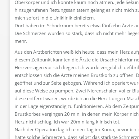
Oberkörper und ich konnte kaum noch atmen. Jede Sekund
hinzugerufenen Rettungssanitätern gelang es nicht mich zu
mich sofort in die Uniklinik einliefern.
Dort haben im Schockraum bereits etwa fünfzehn Ärzte au
Die Schmerzen wurden so stark, dass ich nicht mehr liege
mehr.
Aus den Arztberichten weiß ich heute, dass mein Herz aufg
diesem Zeitpunkt kannten die Ärzte die Ursache hierfür n
Herzversagen vor sich liegen. Ich wurde vergeblich defibri
entschlossen sich die Ärzte meinen Brustkorb zu öffnen. 
geöffnet und zur Seite gebogen. Während ich operiert wur
auf diese Weise zu pumpen. Zwei Nierenschalen voller Bl
diese entfernt waren, wurde ich an die Herz-Lungen-Mas
in der Lage eigenständig zu funktionieren. Ab dem Zeitpu
Brustkorbes vergingen 20 min, in denen mein Körper nicht
Herz nicht schlug. Ich war 20min lang klinisch tot.
Nach der Operation lag ich einen Tag im Koma, bevor ich d
hatte solche Schmerzen, dass selbst das stärkste Schmerz