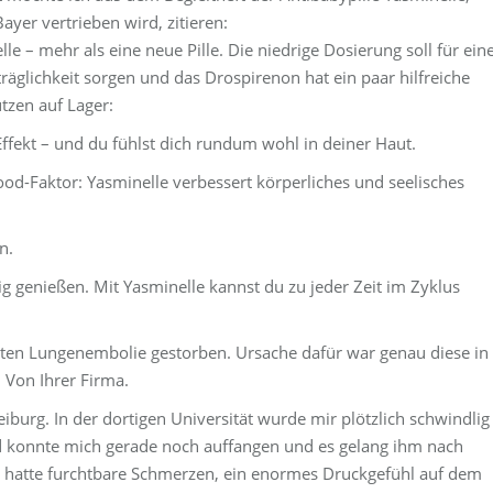
ayer vertrieben wird, zitieren:
le – mehr als eine neue Pille. Die niedrige Dosierung soll für ein
träglichkeit sorgen und das Drospirenon hat ein paar hilfreiche
tzen auf Lager:
Effekt – und du fühlst dich rundum wohl in deiner Haut.
ood-Faktor: Yasminelle verbessert körperliches und seelisches
n.
ig genießen. Mit Yasminelle kannst du zu jeder Zeit im Zyklus
pelten Lungenembolie gestorben. Ursache dafür war genau diese in
 Von Ihrer Firma.
iburg. In der dortigen Universität wurde mir plötzlich schwindlig
 konnte mich gerade noch auffangen und es gelang ihm nach
h hatte furchtbare Schmerzen, ein enormes Druckgefühl auf dem