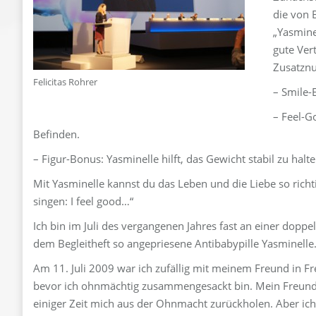
die von B
„Yasminel
gute Ver
Zusatznu
Felicitas Rohrer
– Smile-
– Feel-G
Befinden.
– Figur-Bonus: Yasminelle hilft, das Gewicht stabil zu halte
Mit Yasminelle kannst du das Leben und die Liebe so richt
singen: I feel good…“
Ich bin im Juli des vergangenen Jahres fast an einer dop
dem Begleitheft so angepriesene Antibabypille Yasminelle.
Am 11. Juli 2009 war ich zufällig mit meinem Freund in Fre
bevor ich ohnmächtig zusammengesackt bin. Mein Freund
einiger Zeit mich aus der Ohnmacht zurückholen. Aber ic