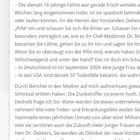
– Die damals 16-jährige Celine war gerade frisch verliebt
Wochen lang eingenommen hatte, ist sie spastisch behinder
oder laufen können. An die Herren des Vorstandes: Gehen S
„Pille“ ein und schauen Sie sich die Bilder an. Schauen Sie
besonders verträglich sei, wie es Ihr Chef-Mediziner Dr. 
besuchen Sie Celine, gehen Sie zu ihr hin und sagen Sie ihr 
Wenn Sie so überzeugt von der Pille sind, warum haben Si
Stillschweigend und unter der Hand? Das ist doch ein Sch
– In Deutschland ist im September 2009 eine junge Frau a
– In den USA sind derzeit 50 Todesfälle bekannt, die wah
Durch Berichte in den Medien auf mich aufmerksam gewor
Schicksal erlitten haben. Die Dunkelziffer ist enorm hoch.
Deshalb frage ich Sie: Wann werden Sie etwas unternehme
nehmen? Wie viele Todes- und Erkrankungsfälle wollen Si
Yasminelle einen jährlichen Umsatz von über einer Millia
nein sie zerstören auch die Zukunft vieler junger Frauen 
Herr Dr. Dekkers, Sie werden ab Oktober der neue Vorsta