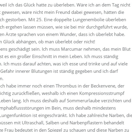
 weil ich das Glück hatte zu überleben. Wäre ich an dem Tag nicht
 gewesen, wäre nicht mein Freund dabei gewesen, hätten die
e ich gestorben. Mit 25. Eine doppelte Lungenembolie überleben
ich ergehen lassen müssen, wie sie bei mir durchgeführt wurde,
n Ärzte sprachen von einem Wunder, dass ich überlebt habe.
om Glück abhängen, ob man überlebt oder nicht!
ebens geschädigt sein. Ich muss Marcumar nehmen, das mein Blut
t es ein großer Einschnitt in mein Leben. Ich muss ständig
Ich muss darauf achten, was ich esse und trinke und auf viele
e Gefahr innerer Blutungen ist ständig gegeben und ich darf
n.
d ich habe immer noch einen Thrombus in der Beckenvene, der
richtig zurückfließen, weshalb ich einen Kompressionsstrumpf
 Leben lang. Ich muss deshalb auf Sommerurlaube verzichten und
ymphabflussstörungen im Bein, muss deshalb mindestens
ngenfunktion ist eingeschränkt. Ich habe zahlreiche Narben, di
üssen mit Ultraschall, Salben und Narbenpflastern behandelt
nge Frau bedeutet in den Spiegel zu schauen und diese Narben zu