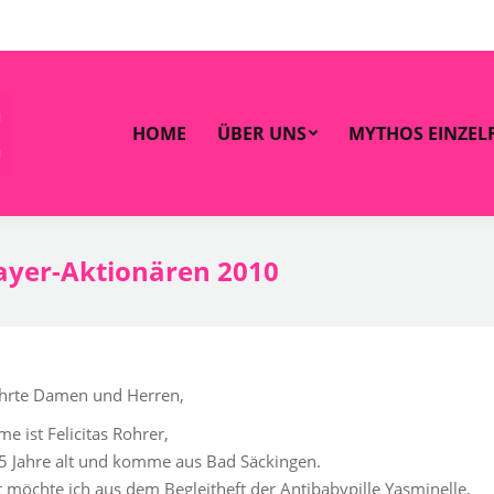
OME
ÜBER UNS
MYTHOS EINZELFALL
ZAHLEN 
HOME
ÜBER UNS
MYTHOS EINZEL
Bayer-Aktionären 2010
hrte Damen und Herren,
e ist Felicitas Rohrer,
25 Jahre alt und komme aus Bad Säckingen.
 möchte ich aus dem Begleitheft der Antibabypille Yasminelle,