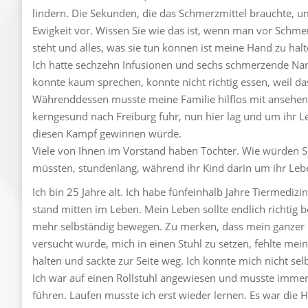
lindern. Die Sekunden, die das Schmerzmittel brauchte, um
Ewigkeit vor. Wissen Sie wie das ist, wenn man vor Schme
steht und alles, was sie tun können ist meine Hand zu hal
Ich hatte sechzehn Infusionen und sechs schmerzende Nar
konnte kaum sprechen, konnte nicht richtig essen, weil 
Währenddessen musste meine Familie hilflos mit ansehen, 
kerngesund nach Freiburg fuhr, nun hier lag und um ihr 
diesen Kampf gewinnen würde.
Viele von Ihnen im Vorstand haben Töchter. Wie würden S
müssten, stundenlang, während ihr Kind darin um ihr Le
Ich bin 25 Jahre alt. Ich habe fünfeinhalb Jahre Tiermedi
stand mitten im Leben. Mein Leben sollte endlich richtig 
mehr selbständig bewegen. Zu merken, dass mein ganzer K
versucht wurde, mich in einen Stuhl zu setzen, fehlte me
halten und sackte zur Seite weg. Ich konnte mich nicht sel
Ich war auf einen Rollstuhl angewiesen und musste imme
führen. Laufen musste ich erst wieder lernen. Es war die H