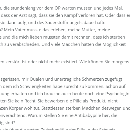
zen, die stundenlang vor dem OP warten müssen und jedes Mal,
dass der Arzt sagt, dass sie den Kampf verloren hat. Oder dass e
, sie dann aufgrund des Sauerstoffmangels dauerhafte
n? Mein Vater musste das erleben, meine Mutter, meine
e und die mich lieben mussten damit rechnen, dass ich sterben
h zu verabschieden. Und viele Mädchen hatten die Möglichkeit
n zerstört ist oder nicht mehr existiert. Wie können Sie morgens
ausgerissen, mir Qualen und unerträgliche Schmerzen zugefügt
in dem ich Schwierigkeiten habe zurecht zu kommen. Schon auf
euung erhalten und ich brauche auch heute noch eine Psychologin
Sie kein Recht. Sie bewerben die Pille als Produkt, nicht
nzen Körper wohltut. Stattdessen sterben Mädchen deswegen un
verachtend. Warum stellen Sie eine Antibabypille her, die
ig sind?
sie über die ersten Zwischenfälle der Pille in der Schweiz