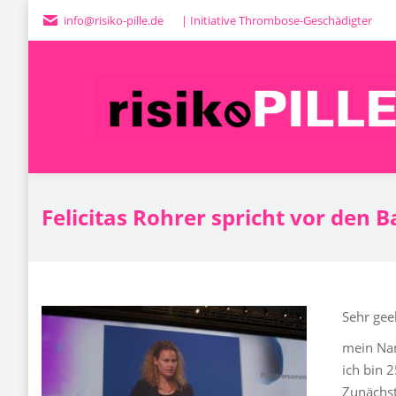
info@risiko-pille.de
| Initiative Thrombose-Geschädigter
H
Felicitas Rohrer spricht vor den 
Sehr gee
mein Nam
ich bin 
Zunächst