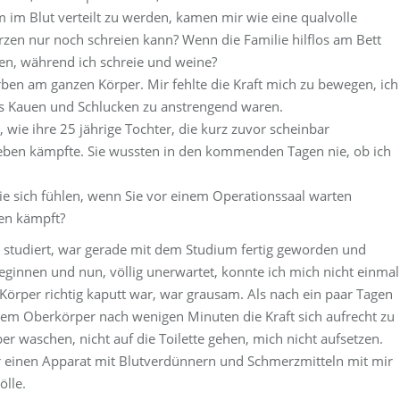
 im Blut verteilt zu werden, kamen mir wie eine qualvolle
rzen nur noch schreien kann? Wenn die Familie hilflos am Bett
ten, während ich schreie und weine?
ben am ganzen Körper. Mir fehlte die Kraft mich zu bewegen, ich
das Kauen und Schlucken zu anstrengend waren.
wie ihre 25 jährige Tochter, die kurz zuvor scheinbar
Leben kämpfte. Sie wussten in den kommenden Tagen nie, ob ich
ie sich fühlen, wenn Sie vor einem Operationssaal warten
ben kämpft?
zin studiert, war gerade mit dem Studium fertig geworden und
beginnen und nun, völlig unerwartet, konnte ich mich nicht einmal
örper richtig kaputt war, war grausam. Als nach ein paar Tagen
inem Oberkörper nach wenigen Minuten die Kraft sich aufrecht zu
ber waschen, nicht auf die Toilette gehen, mich nicht aufsetzen.
r einen Apparat mit Blutverdünnern und Schmerzmitteln mit mir
ölle.