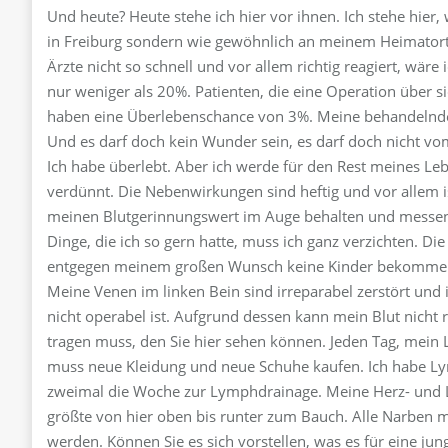
Und heute? Heute stehe ich hier vor ihnen. Ich stehe hier,
in Freiburg sondern wie gewöhnlich an meinem Heimatort
Ärzte nicht so schnell und vor allem richtig reagiert, wär
nur weniger als 20%. Patienten, die eine Operation über s
haben eine Überlebenschance von 3%. Meine behandelnde
Und es darf doch kein Wunder sein, es darf doch nicht v
Ich habe überlebt. Aber ich werde für den Rest meines L
verdünnt. Die Nebenwirkungen sind heftig und vor allem is
meinen Blutgerinnungswert im Auge behalten und messen. 
Dinge, die ich so gern hatte, muss ich ganz verzichten. Di
entgegen meinem großen Wunsch keine Kinder bekomme
Meine Venen im linken Bein sind irreparabel zerstört un
nicht operabel ist. Aufgrund dessen kann mein Blut nicht 
tragen muss, den Sie hier sehen können. Jeden Tag, mein
muss neue Kleidung und neue Schuhe kaufen. Ich habe L
zweimal die Woche zur Lymphdrainage. Meine Herz- und Lu
größte von hier oben bis runter zum Bauch. Alle Narben m
werden. Können Sie es sich vorstellen, was es für eine ju