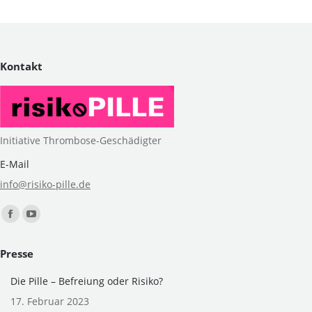
Kontakt
Initiative Thrombose-Geschädigter
E-Mail
info@risiko-pille.de
Finden Sie uns auf:
Facebook
YouTube
page
page
Presse
opens
opens
in
in
Die Pille – Befreiung oder Risiko?
new
new
17. Februar 2023
window
window