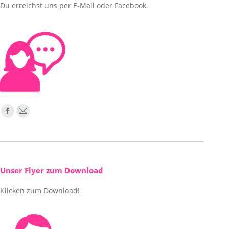
Du erreichst uns per E-Mail oder Facebook.
Finden Sie uns auf:
Facebook
E-
page
Mail
opens
page
in
opens
new
in
Unser Flyer zum Download
window
new
Klicken zum Download!
window