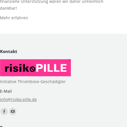
finanzielle Unterstützung wären wir daher unheimlich
dankbar!
Mehr erfahren
Kontakt
Initiative Thrombose-Geschädigter
E-Mail
info@risiko-pille.de
Finden Sie uns auf:
Facebook
YouTube
page
page