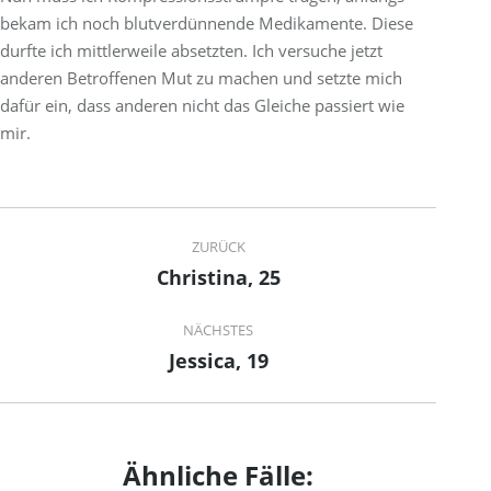
bekam ich noch blutverdünnende Medikamente. Diese
durfte ich mittlerweile absetzten. Ich versuche jetzt
anderen Betroffenen Mut zu machen und setzte mich
dafür ein, dass anderen nicht das Gleiche passiert wie
mir.
Project
ZURÜCK
navigation
Christina, 25
Previous
project:
NÄCHSTES
Jessica, 19
Next
project:
Ähnliche Fälle: