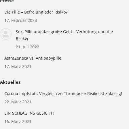
Presse
opens
opens
in
in
Die Pille – Befreiung oder Risiko?
new
new
17. Februar 2023
window
window
Sex, Pille und das große Geld – Verhütung und die
Risiken
21. Juli 2022
AstraZeneca vs. Antibabypille
17. März 2021
Aktuelles
Corona Impfstoff: Vergleich zu Thrombose-Risiko ist zulässig!
22. März 2021
EIN SCHLAG INS GESICHT!
16. März 2021