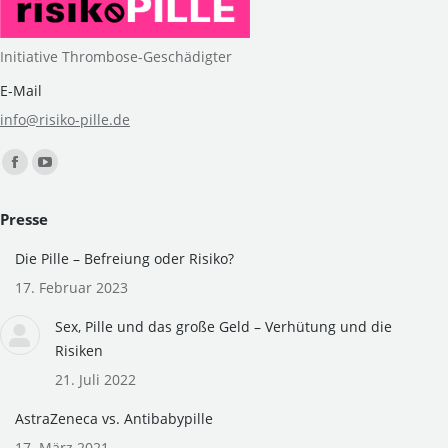
Initiative Thrombose-Geschädigter
E-Mail
info@risiko-pille.de
Finden Sie uns auf:
Facebook
YouTube
page
page
Presse
opens
opens
in
in
Die Pille – Befreiung oder Risiko?
new
new
17. Februar 2023
window
window
Sex, Pille und das große Geld – Verhütung und die
Risiken
21. Juli 2022
AstraZeneca vs. Antibabypille
17. März 2021