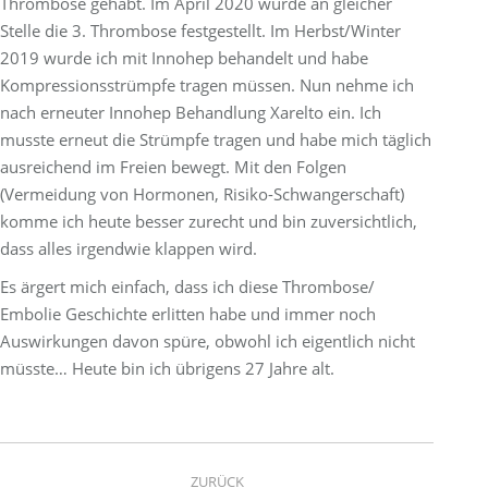
Thrombose gehabt. Im April 2020 wurde an gleicher
Stelle die 3. Thrombose festgestellt. Im Herbst/Winter
2019 wurde ich mit Innohep behandelt und habe
Kompressionsstrümpfe tragen müssen. Nun nehme ich
nach erneuter Innohep Behandlung Xarelto ein. Ich
musste erneut die Strümpfe tragen und habe mich täglich
ausreichend im Freien bewegt. Mit den Folgen
(Vermeidung von Hormonen, Risiko-Schwangerschaft)
komme ich heute besser zurecht und bin zuversichtlich,
dass alles irgendwie klappen wird.
Es ärgert mich einfach, dass ich diese Thrombose/
Embolie Geschichte erlitten habe und immer noch
Auswirkungen davon spüre, obwohl ich eigentlich nicht
müsste… Heute bin ich übrigens 27 Jahre alt.
Project
ZURÜCK