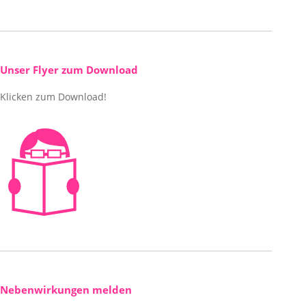
page
Mail
opens
page
in
opens
new
in
Unser Flyer zum Download
window
new
Klicken zum Download!
window
Nebenwirkungen melden