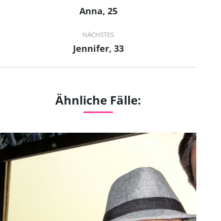
navigation
Anna, 25
Previous
project:
NÄCHSTES
Jennifer, 33
Next
project:
Ähnliche Fälle: