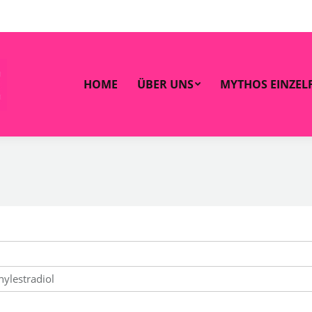
OME
ÜBER UNS
MYTHOS EINZELFALL
ZAHLEN 
HOME
ÜBER UNS
MYTHOS EINZEL
ylestradiol