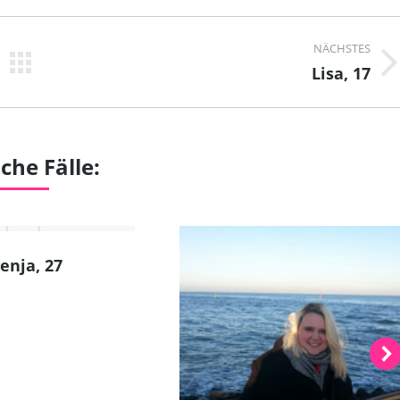
NÄCHSTES
Next
Lisa, 17
project:
che Fälle:
enja, 27