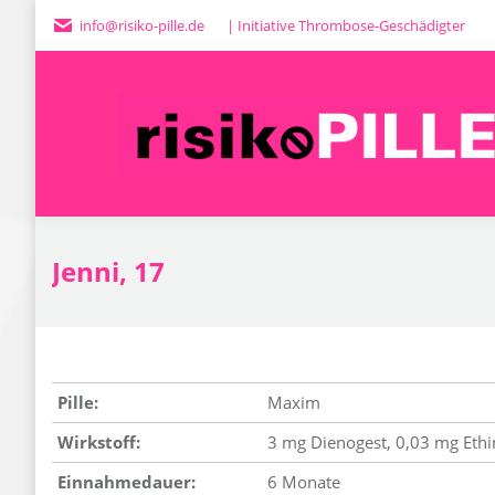
info@risiko-pille.de
| Initiative Thrombose-Geschädigter
H
Jenni, 17
Pille:
Maxim
Wirkstoff:
3 mg Dienogest, 0,03 mg Ethin
Einnahmedauer:
6 Monate