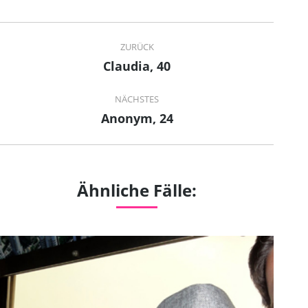
Project
ZURÜCK
navigation
Claudia, 40
Previous
project:
NÄCHSTES
Anonym, 24
Next
project:
Ähnliche Fälle: