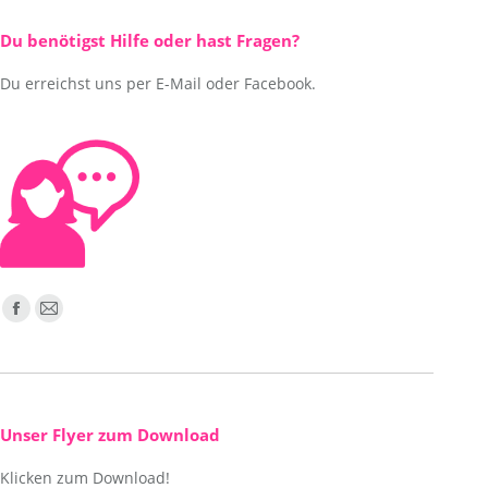
Du benötigst Hilfe oder hast Fragen?
Du erreichst uns per E-Mail oder Facebook.
Finden Sie uns auf:
Facebook
E-
page
Mail
opens
page
in
opens
new
in
Unser Flyer zum Download
window
new
Klicken zum Download!