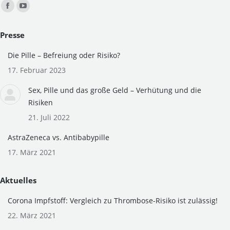
Finden Sie uns auf:
Facebook
YouTube
page
page
Presse
opens
opens
in
in
Die Pille – Befreiung oder Risiko?
new
new
17. Februar 2023
window
window
Sex, Pille und das große Geld – Verhütung und die
Risiken
21. Juli 2022
AstraZeneca vs. Antibabypille
17. März 2021
Aktuelles
Corona Impfstoff: Vergleich zu Thrombose-Risiko ist zulässig!
22. März 2021