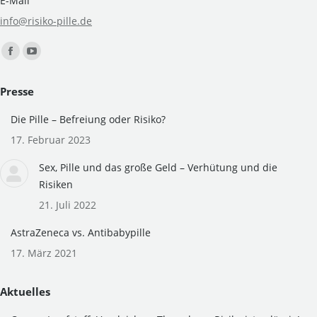
E-Mail
info@risiko-pille.de
Finden Sie uns auf:
Facebook
YouTube
page
page
Presse
opens
opens
in
in
Die Pille – Befreiung oder Risiko?
new
new
17. Februar 2023
window
window
Sex, Pille und das große Geld – Verhütung und die
Risiken
21. Juli 2022
AstraZeneca vs. Antibabypille
17. März 2021
Aktuelles