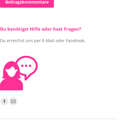
Beitragskommentare
Du benötigst Hilfe oder hast Fragen?
Du erreichst uns per E-Mail oder Facebook.
Finden Sie uns auf:
Facebook
E-
page
Mail
opens
page
in
opens