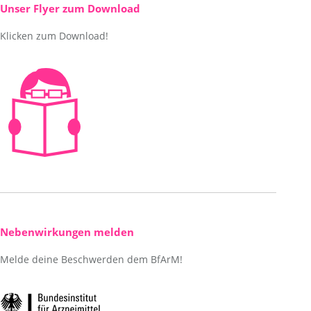
new
in
Unser Flyer zum Download
window
new
Klicken zum Download!
window
Nebenwirkungen melden
Melde deine Beschwerden dem BfArM!