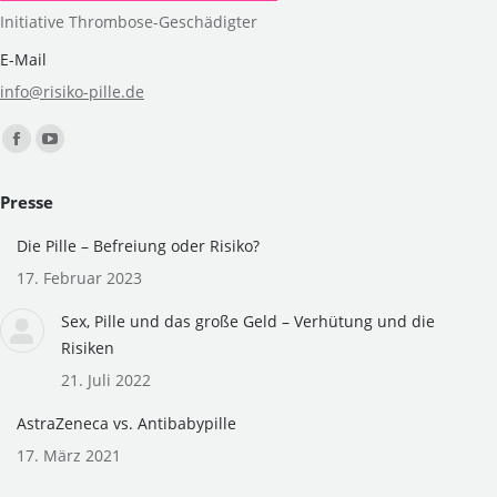
Initiative Thrombose-Geschädigter
E-Mail
info@risiko-pille.de
Finden Sie uns auf:
Facebook
YouTube
page
page
Presse
opens
opens
in
in
Die Pille – Befreiung oder Risiko?
new
new
17. Februar 2023
window
window
Sex, Pille und das große Geld – Verhütung und die
Risiken
21. Juli 2022
AstraZeneca vs. Antibabypille
17. März 2021