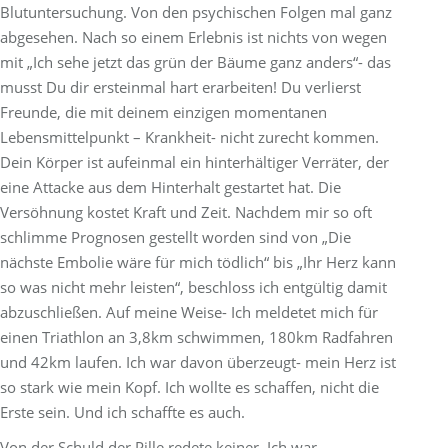
Blutuntersuchung. Von den psychischen Folgen mal ganz
abgesehen. Nach so einem Erlebnis ist nichts von wegen
mit „Ich sehe jetzt das grün der Bäume ganz anders“- das
musst Du dir ersteinmal hart erarbeiten! Du verlierst
Freunde, die mit deinem einzigen momentanen
Lebensmittelpunkt – Krankheit- nicht zurecht kommen.
Dein Körper ist aufeinmal ein hinterhältiger Verräter, der
eine Attacke aus dem Hinterhalt gestartet hat. Die
Versöhnung kostet Kraft und Zeit. Nachdem mir so oft
schlimme Prognosen gestellt worden sind von „Die
nächste Embolie wäre für mich tödlich“ bis „Ihr Herz kann
so was nicht mehr leisten“, beschloss ich entgültig damit
abzuschließen. Auf meine Weise- Ich meldetet mich für
einen Triathlon an 3,8km schwimmen, 180km Radfahren
und 42km laufen. Ich war davon überzeugt- mein Herz ist
so stark wie mein Kopf. Ich wollte es schaffen, nicht die
Erste sein. Und ich schaffte es auch.
Von der Schuld der Pille redete keiner. Ich war