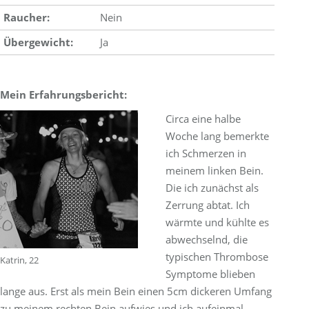
Raucher:
Nein
Übergewicht:
Ja
Mein Erfahrungsbericht:
Circa eine halbe
Woche lang bemerkte
ich Schmerzen in
meinem linken Bein.
Die ich zunächst als
Zerrung abtat. Ich
wärmte und kühlte es
abwechselnd, die
typischen Thrombose
Katrin, 22
Symptome blieben
lange aus. Erst als mein Bein einen 5cm dickeren Umfang
zu meinem rechten Bein aufwies und ich aufeinmal