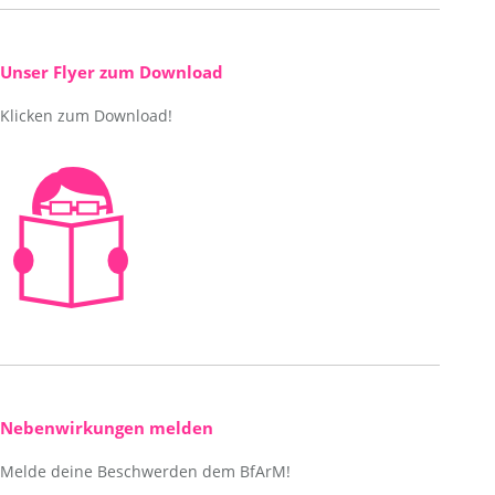
opens
page
in
opens
new
in
Unser Flyer zum Download
window
new
Klicken zum Download!
window
Nebenwirkungen melden
Melde deine Beschwerden dem BfArM!