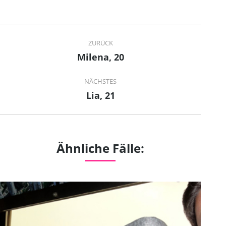
Project
ZURÜCK
navigation
Milena, 20
Previous
project:
NÄCHSTES
Lia, 21
Next
project:
Ähnliche Fälle: