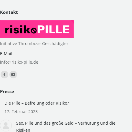
Kontakt
Initiative Thrombose-Geschädigter
E-Mail
info@risiko-pille.de
Finden Sie uns auf:
Facebook
YouTube
page
page
Presse
opens
opens
in
in
Die Pille – Befreiung oder Risiko?
new
new
17. Februar 2023
window
window
Sex, Pille und das große Geld – Verhütung und die
Risiken