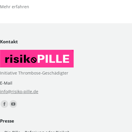
Mehr erfahren
Kontakt
Initiative Thrombose-Geschädigter
E-Mail
info@risiko-pille.de
Finden Sie uns auf:
Facebook
YouTube
page
page
Presse
opens
opens
in
in