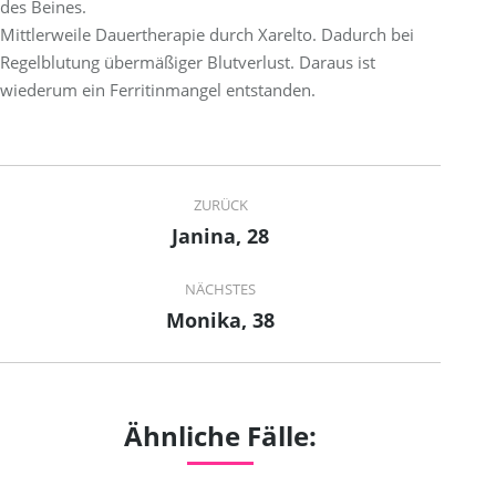
des Beines.
Mittlerweile Dauertherapie durch Xarelto. Dadurch bei
Regelblutung übermäßiger Blutverlust. Daraus ist
wiederum ein Ferritinmangel entstanden.
Project
ZURÜCK
navigation
Janina, 28
Previous
project:
NÄCHSTES
Monika, 38
Next
project:
Ähnliche Fälle: