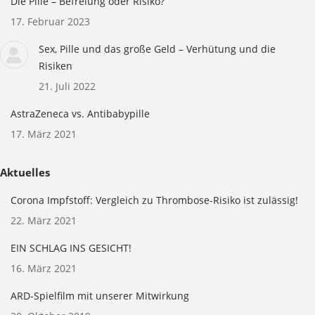
Die Pille – Befreiung oder Risiko?
new
new
17. Februar 2023
window
window
Sex, Pille und das große Geld – Verhütung und die
Risiken
21. Juli 2022
AstraZeneca vs. Antibabypille
17. März 2021
Aktuelles
Corona Impfstoff: Vergleich zu Thrombose-Risiko ist zulässig!
22. März 2021
EIN SCHLAG INS GESICHT!
16. März 2021
ARD-Spielfilm mit unserer Mitwirkung