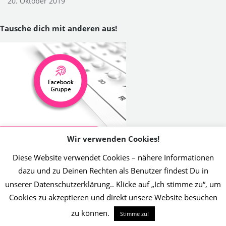
20. Oktober 2019
Tausche dich mit anderen aus!
Wir verwenden Cookies!
Diese Website verwendet Cookies – nähere Informationen
dazu und zu Deinen Rechten als Benutzer findest Du in
unserer Datenschutzerklärung.. Klicke auf „Ich stimme zu“, um
2019 Initiative Thrombose-Geschädigter | Umsetzung Christin Jost
Cookies zu akzeptieren und direkt unsere Website besuchen
Info
zu können.
Stimme zu!