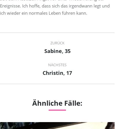
Ereignisse. Ich hoffe, dass sich das irgendwann legt und
ich wieder ein normales Leben führen kann.
Project
ZURÜCK
navigation
Sabine, 35
Previous
project:
NÄCHSTES
Christin, 17
Next
project:
Ähnliche Fälle: