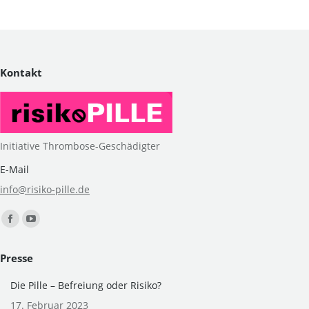
Kontakt
Initiative Thrombose-Geschädigter
E-Mail
info@risiko-pille.de
Finden Sie uns auf:
Facebook
YouTube
page
page
Presse
opens
opens
in
in
Die Pille – Befreiung oder Risiko?
new
new
17. Februar 2023