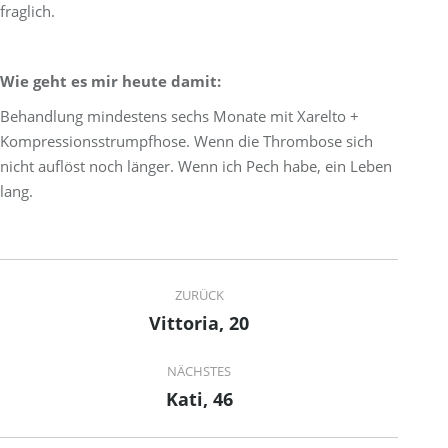
fraglich.
Wie geht es mir heute damit:
Behandlung mindestens sechs Monate mit Xarelto +
Kompressionsstrumpfhose. Wenn die Thrombose sich
nicht auflöst noch länger. Wenn ich Pech habe, ein Leben
lang.
Project
ZURÜCK
navigation
Vittoria, 20
Previous
project:
NÄCHSTES
Kati, 46
Next
project: