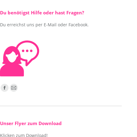
Du benötigst Hilfe oder hast Fragen?
Du erreichst uns per E-Mail oder Facebook.
Finden Sie uns auf:
Facebook
E-
page
Mail
opens
page
in
opens
new
in
Unser Flyer zum Download
window
new
Klicken zum Download!