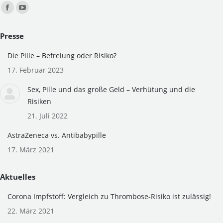
Finden Sie uns auf:
Facebook
YouTube
page
page
Presse
opens
opens
in
in
Die Pille – Befreiung oder Risiko?
new
new
17. Februar 2023
window
window
Sex, Pille und das große Geld – Verhütung und die
Risiken
21. Juli 2022
AstraZeneca vs. Antibabypille
17. März 2021
Aktuelles
Corona Impfstoff: Vergleich zu Thrombose-Risiko ist zulässig!
22. März 2021