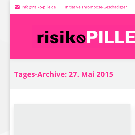
info@risiko-pille.de
| Initiative Thrombose-Geschädigter
Tages-Archive:
27. Mai 2015