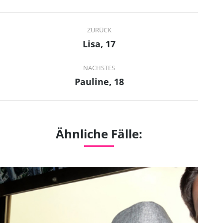
Project
ZURÜCK
navigation
Lisa, 17
Previous
project:
NÄCHSTES
Pauline, 18
Next
project:
Ähnliche Fälle: