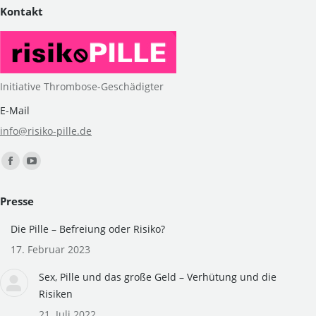
Kontakt
Initiative Thrombose-Geschädigter
E-Mail
info@risiko-pille.de
Finden Sie uns auf:
Facebook
YouTube
page
page
Presse
opens
opens
in
in
Die Pille – Befreiung oder Risiko?
new
new
17. Februar 2023
window
window
Sex, Pille und das große Geld – Verhütung und die
Risiken
21. Juli 2022