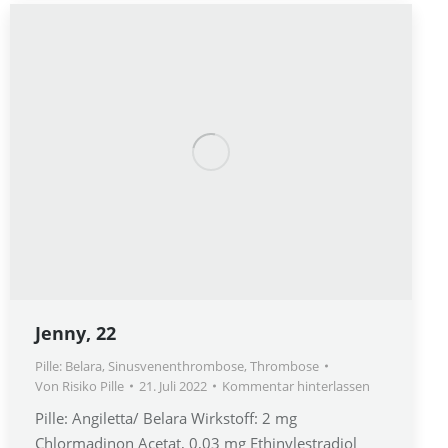
Jenny, 22
Pille: Belara
,
Sinusvenenthrombose
,
Thrombose
Von
Risiko Pille
21. Juli 2022
Kommentar hinterlassen
Pille: Angiletta/ Belara Wirkstoff: 2 mg
Chlormadinon Acetat, 0,03 mg Ethinylestradiol