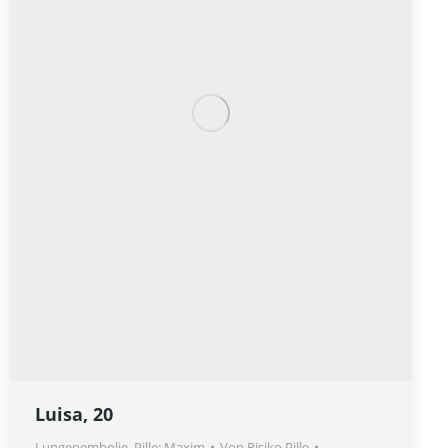
Luisa, 20
Lungenembolie
,
Pille: Maxim
Von
Risiko Pille