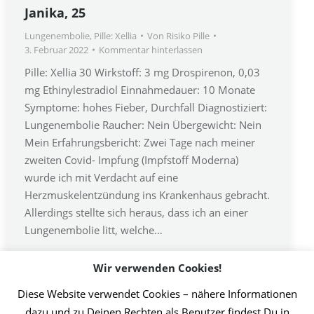
Janika, 25
Lungenembolie
,
Pille: Xellia
Von
Risiko Pille
3. Februar 2022
Kommentar hinterlassen
Pille: Xellia 30 Wirkstoff: 3 mg Drospirenon, 0,03
mg Ethinylestradiol Einnahmedauer: 10 Monate
Symptome: hohes Fieber, Durchfall Diagnostiziert:
Lungenembolie Raucher: Nein Übergewicht: Nein
Mein Erfahrungsbericht: Zwei Tage nach meiner
zweiten Covid- Impfung (Impfstoff Moderna)
wurde ich mit Verdacht auf eine
Herzmuskelentzündung ins Krankenhaus gebracht.
Allerdings stellte sich heraus, dass ich an einer
Lungenembolie litt, welche…
Wir verwenden Cookies!
Diese Website verwendet Cookies – nähere Informationen
1
…
4
5
6
7
8
…
46
dazu und zu Deinen Rechten als Benutzer findest Du in